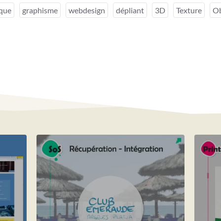
ique
graphisme
webdesign
dépliant
3D
Texture
Ob