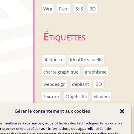
Web
Print
SoS
3D
Étiquettes
plaquette
identité visuelle
charte graphique
graphisme
webdesign
dépliant
3D
Texture
Objets 3D
Shaders
Espace membre
Gérer le consentement aux cookies
restauration site web
site piraté
les meilleures expériences, nous utilisons des technologies telles que les
r stocker et/ou accéder aux informations des appareils. Le fait de
 ces technologies nous permettra de traiter des données telles que le